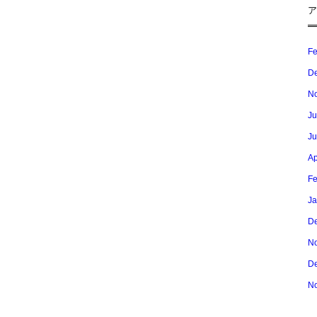
ア
Fe
De
No
Ju
Ju
Ap
Fe
Ja
De
No
De
No