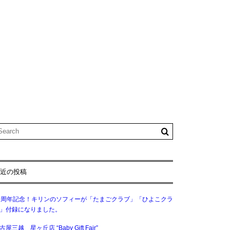
近の投稿
0周年記念！キリンのソフィーが「たまごクラブ」「ひよこクラ
」付録になりました。
古屋三越 星ヶ丘店 “Baby Gift Fair”