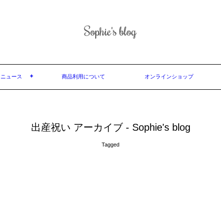
ニュース
商品利用について
オンラインショップ
出産祝い アーカイブ - Sophie's blog
Tagged
出産祝いに迷ったら・・・フランスからのオススメ出産祝いギ
フト
27
November
,
2017
商品情報
by
Sophie la girafe
313889 views