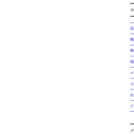
カ
店
商
商
他
メ
コ
お
イ
メ