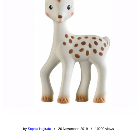
by
Sophie la girafe
26
November
,
2019
10209
views